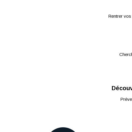
Rentrer vos 
Cherch
Découvr
Préven