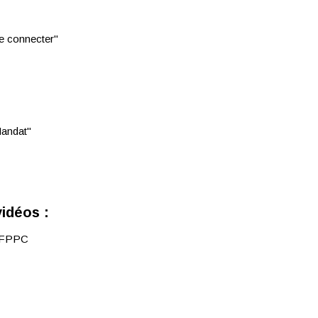
se connecter"
Mandat"
vidéos :
l'IFPPC