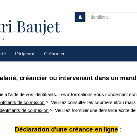
ri
Baujet
-
es
rié
Dirigeant
Créancier
salarié, créancier ou intervenant dans un manda
 à l'aide de vos identifiants. Les informations vous concernant son
ntifiants de connexion
? Veuillez consulter les courriers et/ou mai
dentifiants de connexion
? Veuillez formuler une demande écrite de 
Déclaration d'une créance en ligne
: