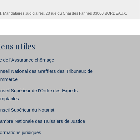
UJET, Mandataires Judiciaires, 23 rue du Chai des Farines 33000 BORDEAUX.
iens utiles
te de l’Assurance chômage
nseil National des Greffiers des Tribunaux de
mmerce
nseil Supérieur de l’Ordre des Experts
mptables
nseil Supérieur du Notariat
ambre Nationale des Huissiers de Justice
formations juridiques