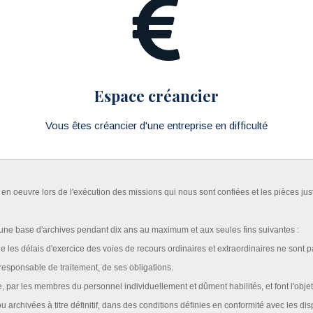
Espace créancier
Vous êtes créancier d'une entreprise en difficulté
oeuvre lors de l'exécution des missions qui nous sont confiées et les pièces justi
'une base d'archives pendant dix ans au maximum et aux seules fins suivantes :
 les délais d'exercice des voies de recours ordinaires et extraordinaires ne sont p
 responsable de traitement, de ses obligations.
ar les membres du personnel individuellement et dûment habilités, et font l'objet d
u archivées à titre définitif, dans des conditions définies en conformité avec les d