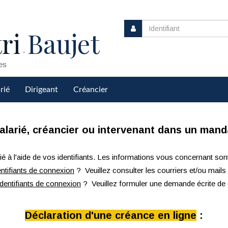
ri
Baujet
-
es
rié
Dirigeant
Créancier
salarié, créancier ou intervenant dans un manda
 à l'aide de vos identifiants. Les informations vous concernant son
ntifiants de connexion
? Veuillez consulter les courriers et/ou mai
dentifiants de connexion
? Veuillez formuler une demande écrite de 
Déclaration d'une créance en ligne
: