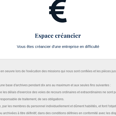
Espace créancier
Vous êtes créancier d'une entreprise en difficulté
oeuvre lors de l'exécution des missions qui nous sont confiées et les pièces justi
'une base d'archives pendant dix ans au maximum et aux seules fins suivantes :
 les délais d'exercice des voies de recours ordinaires et extraordinaires ne sont p
 responsable de traitement, de ses obligations.
ar les membres du personnel individuellement et dûment habilités, et font l'objet d
u archivées à titre définitif, dans des conditions définies en conformité avec les d