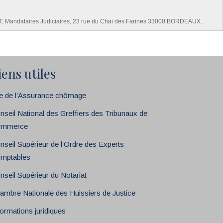
UJET, Mandataires Judiciaires, 23 rue du Chai des Farines 33000 BORDEAUX.
iens utiles
te de l’Assurance chômage
nseil National des Greffiers des Tribunaux de
mmerce
nseil Supérieur de l’Ordre des Experts
mptables
nseil Supérieur du Notariat
ambre Nationale des Huissiers de Justice
formations juridiques