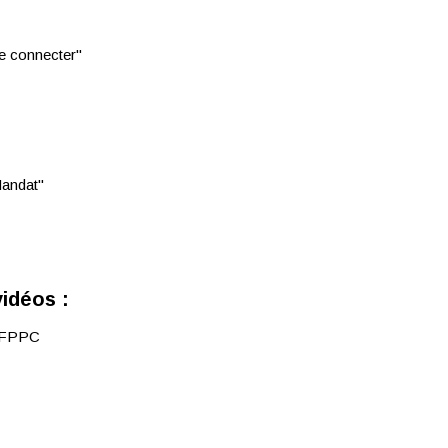
se connecter"
Mandat"
vidéos :
l'IFPPC