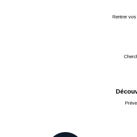
Rentrer vos 
Cherch
Découvr
Préven