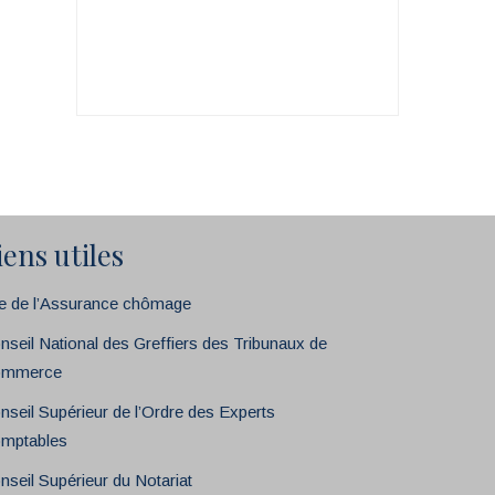
iens utiles
te de l’Assurance chômage
nseil National des Greffiers des Tribunaux de
mmerce
nseil Supérieur de l’Ordre des Experts
mptables
nseil Supérieur du Notariat