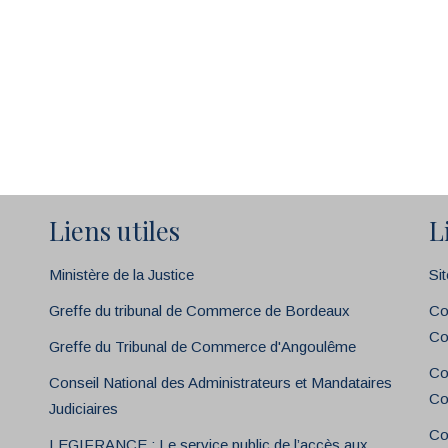
Liens utiles
L
Ministère de la Justice
Si
Greffe du tribunal de Commerce de Bordeaux
Co
Co
Greffe du Tribunal de Commerce d'Angoulême
Co
Conseil National des Administrateurs et Mandataires
Co
Judiciaires
Co
LEGIFRANCE : Le service public de l’accès aux