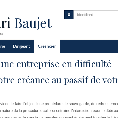
ri
Baujet
-
es
rié
Dirigeant
Créancier
une entreprise en difficulté
tre créance au passif de vot
 vient de faire l'objet d'une procédure de sauvegarde, de redresseme
la nature de la procédure, celle-ci entraîne l'interdiction pour le débite
e sous peine de sanctions pénales pouvant également toucher le béné