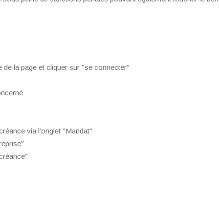
e de la page et cliquer sur "se connecter"
oncerné
réance via l'onglet "Mandat"
reprise"
 créance"