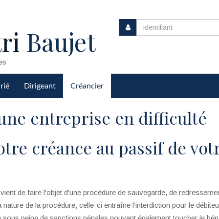
ri
Baujet
-
es
rié
Dirigeant
Créancier
une entreprise en difficulté
tre créance au passif de vot
 vient de faire l'objet d'une procédure de sauvegarde, de redresseme
la nature de la procédure, celle-ci entraîne l'interdiction pour le débite
e sous peine de sanctions pénales pouvant également toucher le béné