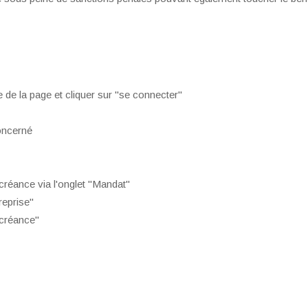
e de la page et cliquer sur "se connecter"
oncerné
réance via l'onglet "Mandat"
reprise"
 créance"