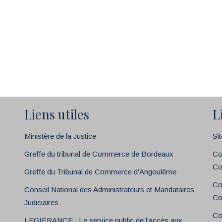
Liens utiles
L
Ministère de la Justice
Si
Greffe du tribunal de Commerce de Bordeaux
Co
Co
Greffe du Tribunal de Commerce d'Angoulême
Co
Conseil National des Administrateurs et Mandataires
Co
Judiciaires
Co
LEGIFRANCE : Le service public de l’accès aux