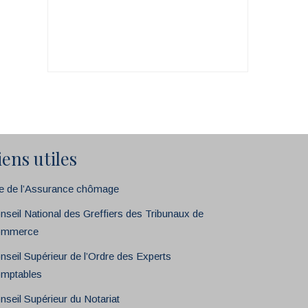
iens utiles
te de l’Assurance chômage
nseil National des Greffiers des Tribunaux de
mmerce
nseil Supérieur de l’Ordre des Experts
mptables
nseil Supérieur du Notariat