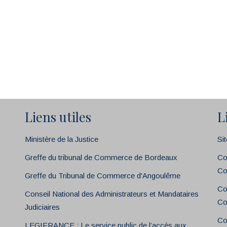
Liens utiles
L
Ministère de la Justice
Si
Greffe du tribunal de Commerce de Bordeaux
Co
Co
Greffe du Tribunal de Commerce d'Angoulême
Co
Conseil National des Administrateurs et Mandataires
Co
Judiciaires
Co
LEGIFRANCE : Le service public de l’accès aux