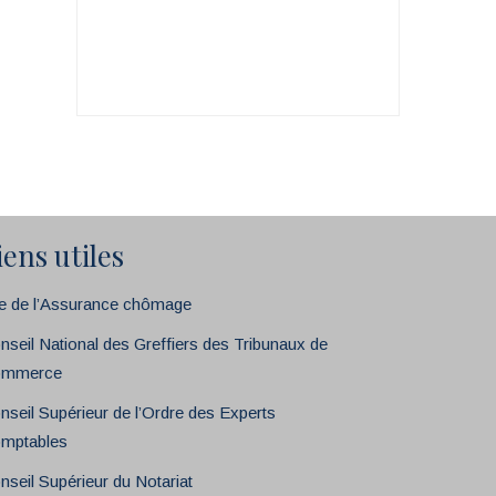
iens utiles
te de l’Assurance chômage
nseil National des Greffiers des Tribunaux de
mmerce
nseil Supérieur de l’Ordre des Experts
mptables
nseil Supérieur du Notariat