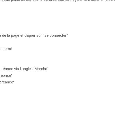
e de la page et cliquer sur "se connecter"
oncerné
réance via l'onglet "Mandat"
reprise"
 créance"