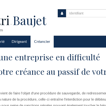
ri
Baujet
-
es
rié
Dirigeant
Créancier
une entreprise en difficulté
tre créance au passif de vot
 vient de faire l'objet d'une procédure de sauvegarde, de redresseme
la nature de la procédure, celle-ci entraîne l'interdiction pour le débite
e sous peine de sanctions pénales pouvant également toucher le béné