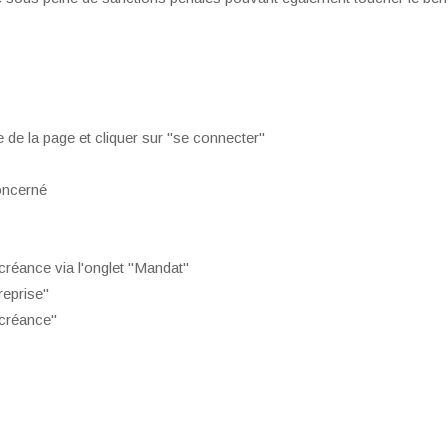
e de la page et cliquer sur "se connecter"
oncerné
réance via l'onglet "Mandat"
reprise"
 créance"