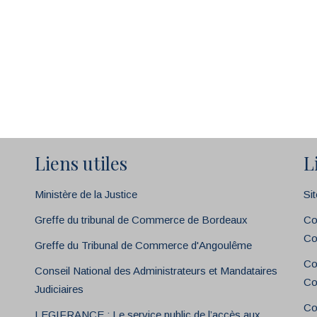
Liens utiles
L
Ministère de la Justice
Si
Greffe du tribunal de Commerce de Bordeaux
Co
Co
Greffe du Tribunal de Commerce d'Angoulême
Co
Conseil National des Administrateurs et Mandataires
Co
Judiciaires
Co
LEGIFRANCE : Le service public de l’accès aux