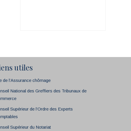
iens utiles
te de l’Assurance chômage
nseil National des Greffiers des Tribunaux de
mmerce
nseil Supérieur de l’Ordre des Experts
mptables
nseil Supérieur du Notariat