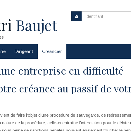
ri
Baujet
-
es
rié
Dirigeant
Créancier
une entreprise en difficulté
tre créance au passif de vot
 vient de faire l'objet d'une procédure de sauvegarde, de redresseme
la nature de la procédure, celle-ci entraîne l'interdiction pour le débite
e sous peine de sanctions pénales pouvant également toucher le béné