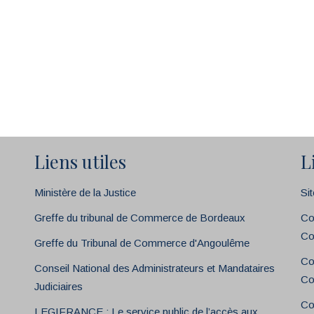
Liens utiles
L
Ministère de la Justice
Si
Greffe du tribunal de Commerce de Bordeaux
Co
Co
Greffe du Tribunal de Commerce d'Angoulême
Co
Conseil National des Administrateurs et Mandataires
Co
Judiciaires
Co
LEGIFRANCE : Le service public de l’accès aux