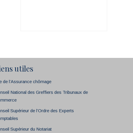
iens utiles
te de l’Assurance chômage
nseil National des Greffiers des Tribunaux de
mmerce
nseil Supérieur de l’Ordre des Experts
mptables
nseil Supérieur du Notariat