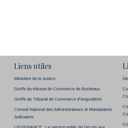
Liens utiles
L
Ministère de la Justice
Si
Greffe du tribunal de Commerce de Bordeaux
Co
Co
Greffe du Tribunal de Commerce d'Angoulême
Co
Conseil National des Administrateurs et Mandataires
Co
Judiciaires
Co
LEGIFRANCE : Le service public de l’accès aux