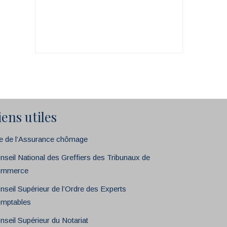
iens utiles
te de l’Assurance chômage
nseil National des Greffiers des Tribunaux de
mmerce
nseil Supérieur de l’Ordre des Experts
mptables
nseil Supérieur du Notariat