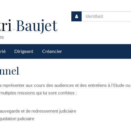
ri
Baujet
-
es
rié
Dirigeant
Créancier
onnel
 la représenter aux cours des audiences et des entretiens à l’Etude o
 multiples missions qui lui sont confiées :
auvegarde et de redressement judiciaire
uidation judiciaire