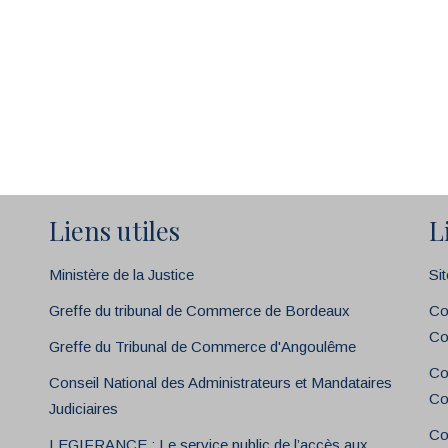
Liens utiles
L
Ministère de la Justice
Si
Greffe du tribunal de Commerce de Bordeaux
Co
Co
Greffe du Tribunal de Commerce d'Angoulême
Co
Conseil National des Administrateurs et Mandataires
Co
Judiciaires
Co
LEGIFRANCE : Le service public de l’accès aux