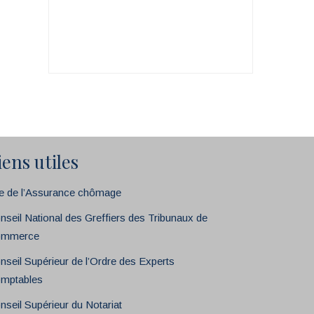
iens utiles
te de l’Assurance chômage
nseil National des Greffiers des Tribunaux de
mmerce
nseil Supérieur de l’Ordre des Experts
mptables
nseil Supérieur du Notariat