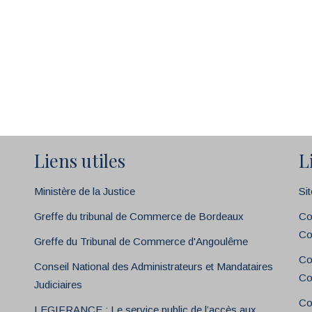
Liens utiles
L
Ministère de la Justice
Si
Greffe du tribunal de Commerce de Bordeaux
Co
Co
Greffe du Tribunal de Commerce d'Angoulême
Co
Conseil National des Administrateurs et Mandataires
Co
Judiciaires
Co
LEGIFRANCE : Le service public de l’accès aux