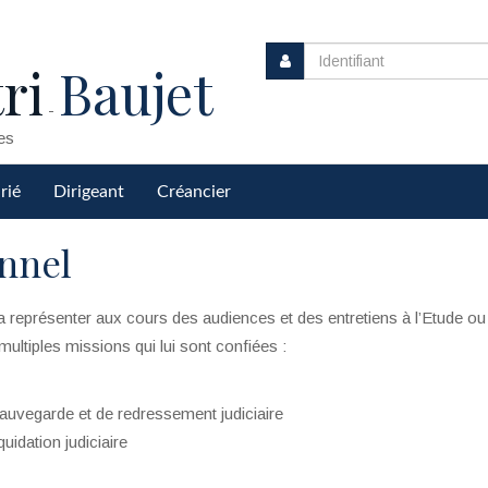
ri
Baujet
-
es
rié
Dirigeant
Créancier
onnel
 la représenter aux cours des audiences et des entretiens à l’Etude o
 multiples missions qui lui sont confiées :
auvegarde et de redressement judiciaire
uidation judiciaire