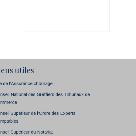
iens utiles
te de l’Assurance chômage
nseil National des Greffiers des Tribunaux de
mmerce
nseil Supérieur de l’Ordre des Experts
mptables
nseil Supérieur du Notariat