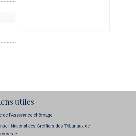
iens utiles
te de l’Assurance chômage
nseil National des Greffiers des Tribunaux de
mmerce