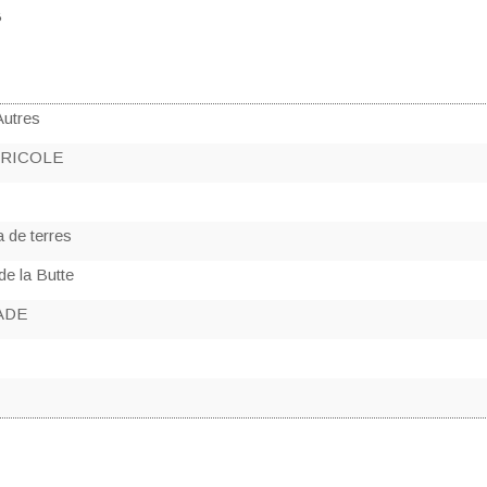
B
Autres
GRICOLE
a de terres
e la Butte
ADE