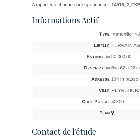
A rappeler à chaque correspondance :
14916_2_FX
Informations Actif
Type
Immobilier > 
Libellé
TERRAIN A
Estimation
50 000,00
Description
6ha 62 a 22 c
Adresse
134 Impasse d
Ville
PEYREHOR
Code Postal
40300
Plan
Contact de l'étude