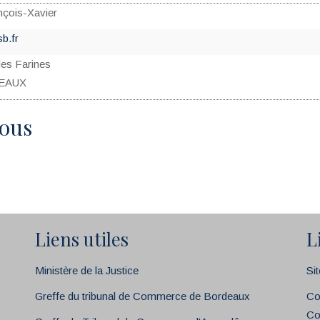
çois-Xavier
b.fr
des Farines
DEAUX
tous
Liens utiles
L
Ministère de la Justice
Si
Greffe du tribunal de Commerce de Bordeaux
Co
Co