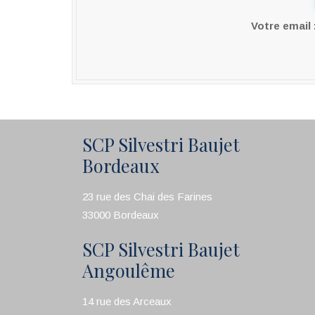
Votre email
SCP Silvestri Baujet
Bordeaux
23 rue des Chai des Farines
33000 Bordeaux
SCP Silvestri Baujet
Angoulême
14 rue des Arceaux