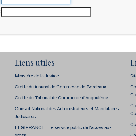
Liens utiles
L
Ministère de la Justice
Si
Greffe du tribunal de Commerce de Bordeaux
Co
Co
Greffe du Tribunal de Commerce d'Angoulême
Co
Conseil National des Administrateurs et Mandataires
Co
Judiciaires
Co
LEGIFRANCE : Le service public de l’accès aux
droits
Ch