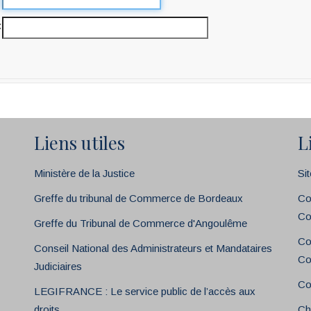
Liens utiles
L
Ministère de la Justice
Si
Greffe du tribunal de Commerce de Bordeaux
Co
Co
Greffe du Tribunal de Commerce d'Angoulême
Co
Conseil National des Administrateurs et Mandataires
Co
Judiciaires
Co
LEGIFRANCE : Le service public de l’accès aux
droits
Ch