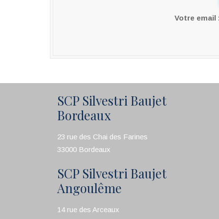
Votre email
SCP Silvestri Baujet
Bordeaux
23 rue des Chai des Farines
33000 Bordeaux
SCP Silvestri Baujet
Angoulême
14 rue des Arceaux