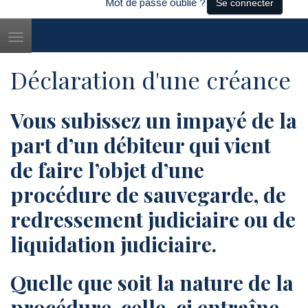
Mot de passe oublié ?
Se connecter
Toggle
navigation
Déclaration d'une créance
Vous subissez un impayé de la
part d’un débiteur qui vient
de faire l’objet d’une
procédure de sauvegarde, de
redressement judiciaire ou de
liquidation judiciaire.
Quelle que soit la nature de la
procédure, celle-ci entraîne