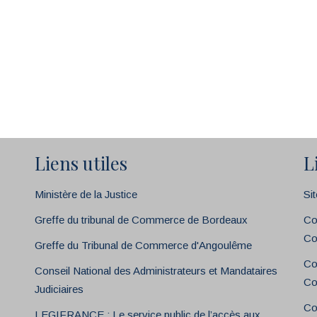
Liens utiles
L
Ministère de la Justice
Si
Greffe du tribunal de Commerce de Bordeaux
Co
Co
Greffe du Tribunal de Commerce d'Angoulême
Co
Conseil National des Administrateurs et Mandataires
Co
Judiciaires
Co
LEGIFRANCE : Le service public de l’accès aux