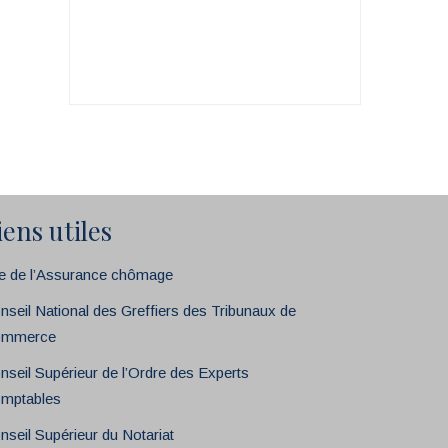
iens utiles
te de l’Assurance chômage
nseil National des Greffiers des Tribunaux de
mmerce
nseil Supérieur de l’Ordre des Experts
mptables
nseil Supérieur du Notariat