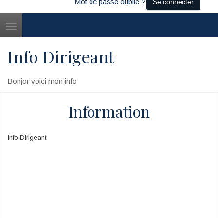
Mot de passe oublié ?
Se connecter
Toggle
navigation
Info Dirigeant
Bonjor voici mon info
Information
Info Dirigeant