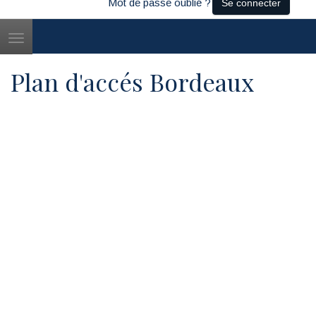
Mot de passe oublié ?
Se connecter
Toggle
navigation
Plan d'accés Bordeaux