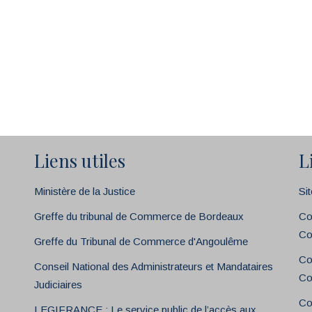
Liens utiles
L
Ministère de la Justice
Si
Greffe du tribunal de Commerce de Bordeaux
Co
Co
Greffe du Tribunal de Commerce d'Angoulême
Co
Conseil National des Administrateurs et Mandataires
Co
Judiciaires
Co
LEGIFRANCE : Le service public de l’accès aux