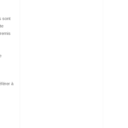
s sont
te
 remis
e
éférer à