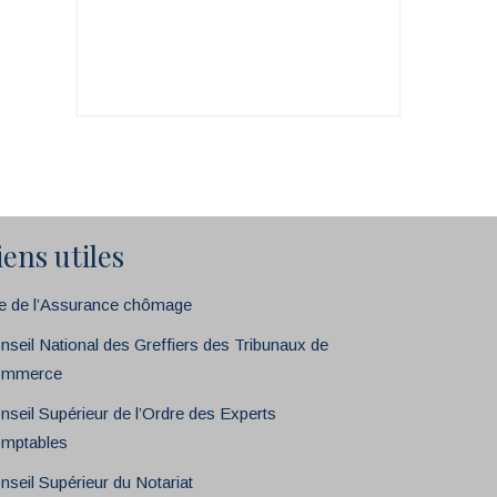
iens utiles
te de l’Assurance chômage
nseil National des Greffiers des Tribunaux de
mmerce
nseil Supérieur de l’Ordre des Experts
mptables
nseil Supérieur du Notariat